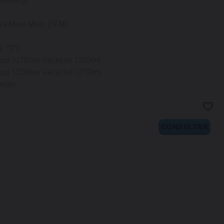
nitoring)
ibra Mono Modo (SFM)
a 70°C
isor 1270nm/ Receptor 1330nm
isor 1330nm/ Receptor 1270nm
rejas
CONSULTAR