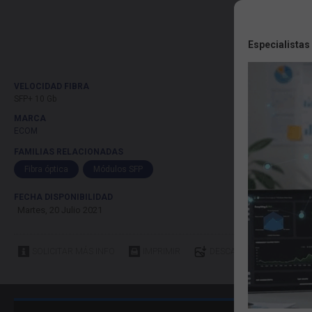
Especialistas
VELOCIDAD FIBRA
SFP+ 10 Gb
MARCA
ECOM
FAMILIAS RELACIONADAS
Fibra óptica
Módulos SFP
FECHA DISPONIBILIDAD
Martes, 20 Julio 2021
SOLICITAR MÁS INFO
IMPRIMIR
DESCARGAR IMÁGENES