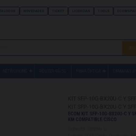
TÁLOGOS
NOVEDADES
TICKET
LICENCIAS
TOOLS
ECOMSPAI
NETWORKING
ROUTER 4G/5G
FIBRA ÓPTICA
CAMARAS IP
KIT SFP-10G-BX20U-C Y SFP
KIT SFP-10G-BX20U-C Y SFP
ECOM KIT SFP-10G-BX20U-C Y S
KM COMPATIBLE CISCO
Conector Simplex LC