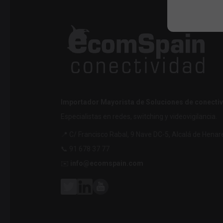
Importador Mayorista de Soluciones de conectiv
Especialistas en redes, switching y videovigilancia.
📍 C/ Francisco Rabal, 9 Nave DC-5, Alcalá de Henar
📞 91 678 37 77
✉️
info@ecomspain.com