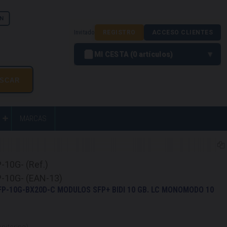
N
Invitado
REGISTRO
ACCESO CLIENTES
MI CESTA
0
artículos
MARCAS
-10G- (Ref.)
-10G- (EAN-13)
FP-10G-BX20D-C MODULOS SFP+ BIDI 10 GB. LC MONOMODO 10