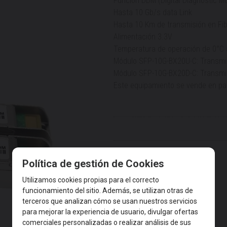
Función DDM (Digital Diagnostic Mo
Hasta 10 Gb/s data Link
Hasta 10 Km de transmisión en F
Alimentación 3.3V
Temperatura de operación de 0°C 
Módulo SFP-10G-BX20U-C: Transm
Módulo SFP-10G-BX20D-C: Transm
Este equipamiento se vende en pa
Política de gestión de Cookies
Utilizamos cookies propias para el correcto
funcionamiento del sitio. Además, se utilizan otras de
terceros que analizan cómo se usan nuestros servicios
para mejorar la experiencia de usuario, divulgar ofertas
comerciales personalizadas o realizar análisis de sus