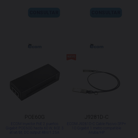
CONSULTAR
CONSULTAR
POE60G
J9281D-C
ECOM Inyector PoE 2 puertos
ECOM J9281D-C Cable Pasivo SFP+
Gigabit POE60G hasta 60 W, 802.3
10 Gigabit 1 metro compatible
af/at/bt, DC output:48V/1.25A
Aruba/HP