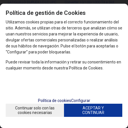
LATIGUILLO DUPLEX LC-LC UPC
Converter 10/100/1000 TX a Slot
MULTIMODO OM4 2 METROS
Fibra Óptica SFP 1,25 GBPS
Política de gestión de Cookies
Utilizamos cookies propias para el correcto funcionamiento del
CONSULTAR
CONSULTAR
sitio. Además, se utilizan otras de terceros que analizan cómo se
usan nuestros servicios para mejorar la experiencia de usuario,
divulgar ofertas comerciales personalizadas o realizar análisis
de sus hábitos de navegación. Pulse el botón para aceptarlas o
“Configurar” para poder bloquearlas.
Puede revisar toda la información y retirar su consentimiento en
cualquier momento desde nuestra Política de Cookies.
Política de cookies
Configurar
Continuar solo con las
ACEPTAR Y
cookies necesarias
CONTINUAR
QSFP40GLR4-C
SERVICIOS
ECOM QSFP-40G-LR4-C Módulo 40
Ecom Servicio de Configuración