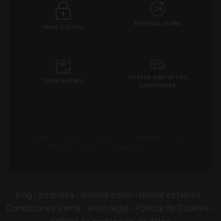
ENTREGA 24/48H
PAGO SEGURO
PORTES GRATIS POR
ENVIO RAPIDO
CANTIDADES
© 2026 Ecomspain Conectividad S.L. | B-84447390 Importador
Mayorista | Expertos en Networking Profesional
blog
-
Empresa
-
Gastos Envio
-
Donde estamos
-
Condiciones Venta
-
aviso legal
-
Política de Cookies
-