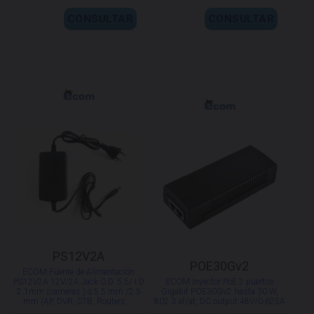
CONSULTAR
CONSULTAR
PS12V2A
POE30Gv2
ECOM Fuente de Alimentación
PS12V2A 12V/2A Jack O.D. 5.5/ I.D
ECOM Inyector PoE 2 puertos
2.1mm (cameras ) ó 5.5 mm /2.5
Gigabit POE30Gv2 hasta 30 W,
mm (AP, DVR, STB, Routers,...
802.3 af/at, DC output:48V/0.625A