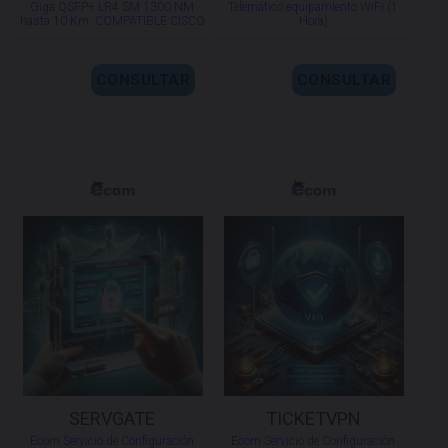
Giga QSFP+ LR4 SM 1300 NM
Telemático equipamiento WiFi (1
hasta 10 Km. COMPATIBLE CISCO
Hora)
CONSULTAR
CONSULTAR
SERVGATE
TICKETVPN
Ecom Servicio de Configuración
Ecom Servicio de Configuración