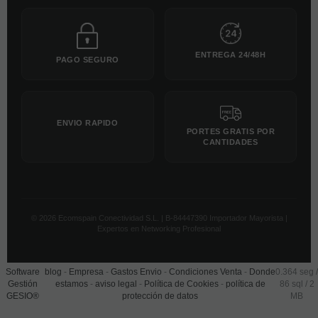
ENTREGA 24/48H
PAGO SEGURO
ENVIO RAPIDO
PORTES GRATIS POR
CANTIDADES
© 2026 Ecomspain Conectividad S.L. | B-84447390 Importador Mayorista |
Expertos en Networking Profesional
Software
blog
-
Empresa
-
Gastos Envio
-
Condiciones Venta
-
Donde
0.364 seg /
Gestión
estamos
-
aviso legal
-
Política de Cookies
-
política de
86 sql
/ 2
GESIO®
protección de datos
MB