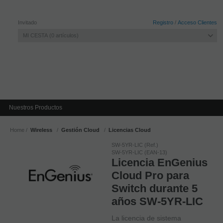
Invitado
Registro
/
Acceso Clientes
MI CESTA
0
artículos
Nuestros Productos
Home
Wireless
Gestión Cloud
Licencias Cloud
SW-5YR-LIC (Ref.)
SW-5YR-LIC (EAN-13)
Licencia EnGenius
Cloud Pro para
Switch durante 5
años SW-5YR-LIC
La licencia de sistema