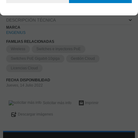
Licencia electrónica, plazo de entrega 48 horas tras
confirmación pedido
DESCRIPCIÓN TÉCNICA
MARCA
ENGENIUS
FAMILIAS RELACIONADAS
Wireless
Switches e inyectores PoE
Switches PoE Gigabit-10giga
Gestión Cloud
Licencias Cloud
FECHA DISPONIBILIDAD
Jueves, 14 Julio 2022
Solicitar más info
Imprimir
Descargar imágenes