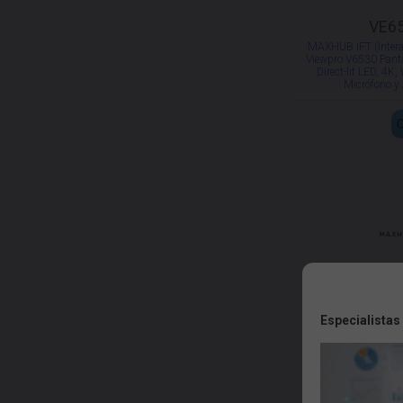
VE6
MAXHUB IFT (Interac
Viewpro V6530 Pantall
Direct-lit LED, 4K,
Micrófono y
Especialistas