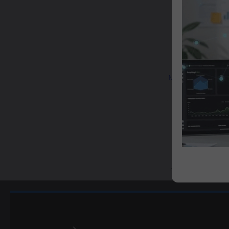
ST2
MAXHUB ST23C Soport
Plano, carga 
55/65"/
mostrando
1
al
6
de
6