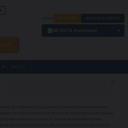
N
Invitado
REGISTRO
ACCESO CLIENTES
MI CESTA
0
artículos
MARCAS
luciones de colaboración que permiten comunicaciones inmersivas.
 equipo en todo el mundo al proporcionar tecnologías audiovisuales
gral para escenarios completos. Desde pantallas interactivas
igital LED y llamativa todo en uno, hasta soportes móviles para un