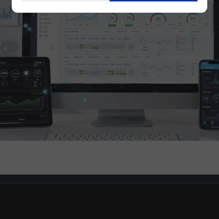
3C
ST41B
e Móvil para Panel
MAXHUB ST41B Soporte Móvil para Panel
máxima 110KG
Plano, carga máxima 100KG
75"/86"
55"/65"/75"/86"
CONSULTAR
CONSULTAR