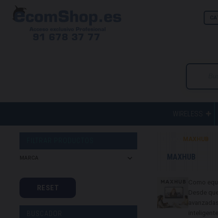
CA
WIRELESS
Home
MAXHUB
FILTRAR PRODUCTOS
MAXHUB
MARCA
Como equi
Desde que 
avanzadas 
inteligent
BUSCADOR