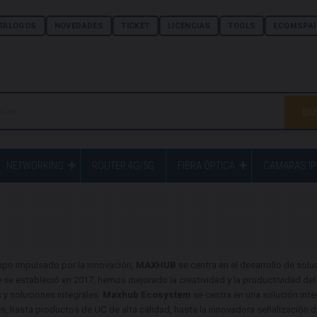
TÁLOGOS
NOVEDADES
TICKET
LICENCIAS
TOOLS
ECOMSPAI
NETWORKING
ROUTER 4G/5G
FIBRA ÓPTICA
CAMARAS IP
po impulsado por la innovación,
MAXHUB
se centra en el desarrollo de so
se estableció en 2017, hemos mejorado la creatividad y la productividad del
y soluciones integrales.
Maxhub Ecosystem
se centra en una solución inte
es, hasta productos de UC de alta calidad, hasta la innovadora señalización d