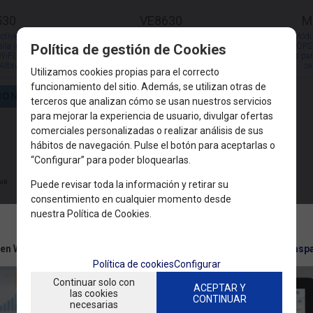
530
VE8630
M
tive Flat Pannel)
MAXHUB IFT (Interactive Flat Pannel)
MAXHUB Módulo
a interactiva 65,
Viewpro V8630 Pantalla interactiva 86,
Removible (OP
Política de gestión de Cookies
 WiFi, Cámaras.,
Direct-lit LED, 4K, WiFi, Cámaras.,
IOT 64 bits par
 Altavoces
Micrófono y Altavoces
se
Utilizamos cookies propias para el correcto
funcionamiento del sitio. Además, se utilizan otras de
CONSULTAR
CONSULTAR
terceros que analizan cómo se usan nuestros servicios
para mejorar la experiencia de usuario, divulgar ofertas
comerciales personalizadas o realizar análisis de sus
hábitos de navegación. Pulse el botón para aceptarlas o
“Configurar” para poder bloquearlas.
Puede revisar toda la información y retirar su
consentimiento en cualquier momento desde
nuestra Política de Cookies.
 en WiFi, usa nuestras herramientas gratuitas:
https://tools.ecomsp
Política de cookies
Configurar
Continuar solo con
ACEPTAR Y
las cookies
CONTINUAR
necesarias