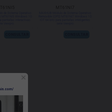
T61NI5
MT61NI7
 de Sistema Operativo
MAXHUB Módulo de Sistema Operativo
S) MT61NI5 Windows 10
Removible (OPS) MT61NI7 Windows 10
a pantallas interactivas
IOT 64 bits para pantallas inteligentes
rie Viewpro
serie Viewpro
CONSULTAR
CONSULTAR
ain.com/