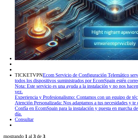
TICKETVPN
Ecom Servicio de Configuración Telemático ser
todos los dispositivos suministrados por EcomSpain estén corr
Nota: Este servicio es una ayuda a la instalación y no nos hac
vez.
Experiencia y Profesionalismo: Contamos con un equipo de técni
Atención Personalizada: Nos adaptamos a tus necesidades y te
Confía en EcomSpain para la instalación y puesta en marcha de 
día.
Consultar
mostrando
1
al
3
de
3