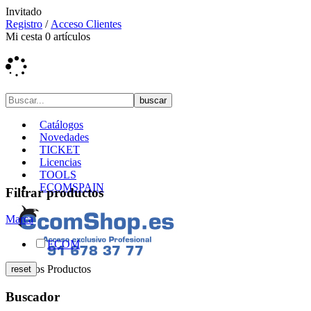
Invitado
Registro
/
Acceso Clientes
Mi cesta
0
artículos
Catálogos
Novedades
TICKET
Licencias
TOOLS
ECOMSPAIN
Filtrar productos
Marca
ECOM
Nuestros Productos
Buscador