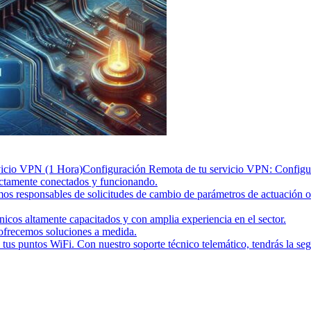
vicio VPN (1 Hora)
Configuración Remota de tu servicio VPN: Config
ectamente conectados y funcionando.
emos responsables de solicitudes de cambio de parámetros de actuación 
cos altamente capacitados y con amplia experiencia en el sector.
 ofrecemos soluciones a medida.
tus puntos WiFi. Con nuestro soporte técnico telemático, tendrás la se