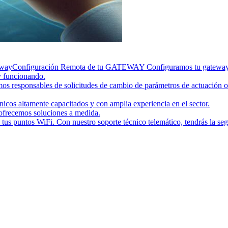
eway
Configuración Remota de tu GATEWAY Configuramos tu gateway de
y funcionando.
emos responsables de solicitudes de cambio de parámetros de actuación 
cos altamente capacitados y con amplia experiencia en el sector.
 ofrecemos soluciones a medida.
tus puntos WiFi. Con nuestro soporte técnico telemático, tendrás la s