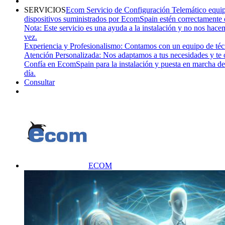
SERVICIOS
Ecom Servicio de Configuración Telemático equi
dispositivos suministrados por EcomSpain estén correctamente
Nota: Este servicio es una ayuda a la instalación y no nos hac
vez.
Experiencia y Profesionalismo: Contamos con un equipo de técni
Atención Personalizada: Nos adaptamos a tus necesidades y te
Confía en EcomSpain para la instalación y puesta en marcha de 
día.
Consultar
ECOM