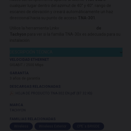
cualquier lugar dentro del azimut de 40° y 40°. rango de
escaneo de elevación y creará automáticamente un haz
direccional hacia su punto de acceso
TNA-301
.
Utilice la herramienta Linkv
Budget Calculator
de
Tachyon
para ver si la familia TNA-30x es adecuada para su
instalación.
DESCRIPCIÓN TÉCNICA
VELOCIDAD ETHERNET
GIGABIT / 2500 Mbps
GARANTÍA
3 años de garantía
DESCARGAS RELACIONADAS
HOJA DE PRODUCTO TNA-302 EN.pdf (87.32 Kb)
MARCA
TACHYON
FAMILIAS RELACIONADAS
Wireless
Wireless Exterior
CPE´s BRIGDE