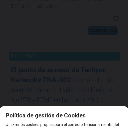
RESTful (SSH bajo pedido)
CONSULTAR
DE UN VISTAZO
El punto de acceso de Tachyon
Networks TNA-302
es una solución
asequible de conectividad e inalámbrica
fija PTP y PTMP en banda de 60 GHz.
Las radios de onda mm PTP y PTMP
Política de gestión de Cookies
líderes en la industria pueden operar en
Utilizamos cookies propias para el correcto funcionamiento del