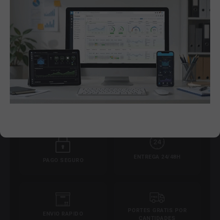
profesional.
Especialistas en redes, switching y videovigilancia.
📍 C/ Francisco Rabal, 9 Nave DC-5, Alcalá de Henares
📞 91 678 37 77
✉️
info@ecomspain.com
ENTREGA 24/48H
PAGO SEGURO
PORTES GRATIS POR
ENVIO RAPIDO
CANTIDADES