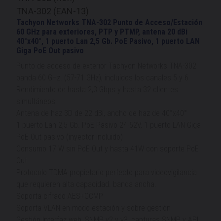
TNA-302 (EAN-13)
Tachyon Networks TNA-302 Punto de Acceso/Estación
60 GHz para exteriores, PTP y PTMP, antena 20 dBi
40°x40°, 1 puerto Lan 2,5 Gb. PoE Pasivo, 1 puerto LAN
Giga PoE Out pasivo
Punto de acceso de exterior Tachyon Networks TNA-302
banda 60 GHz. (57-71 GHz), incluidos los canales 5 y 6
Rendimiento de hasta 2,3 Gbps y hasta 32 clientes
simultáneos
Antena de haz 3D de 22 dBi, ancho de haz de 40°x40°
1 puerto Lan 2,5 Gb. PoE Pasivo 24-52V, 1 puerto LAN Giga
PoE Out pasivo (inyector incluido)
Consumo 17 W sin PoE Out y hasta 41W con soporte PoE
Out
Protocolo TDMA propietario perfecto para videovigilancia
que requieren alta capacidad. banda ancha.
Soporta cifrado AES+GCMP
Soporta VLAN en modo estación y sobre gestión
Gestión Interfaz web, SNMP v2 y v3, capturas SNMP y API