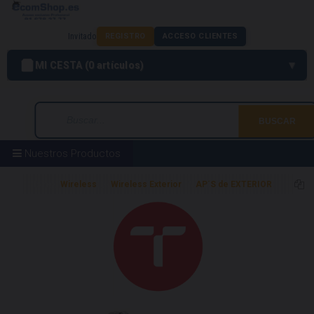
Invitado
REGISTRO
ACCESO CLIENTES
MI CESTA
0
artículos
Nuestros Productos
Home
Wireless
Wireless Exterior
AP´S de EXTERIOR