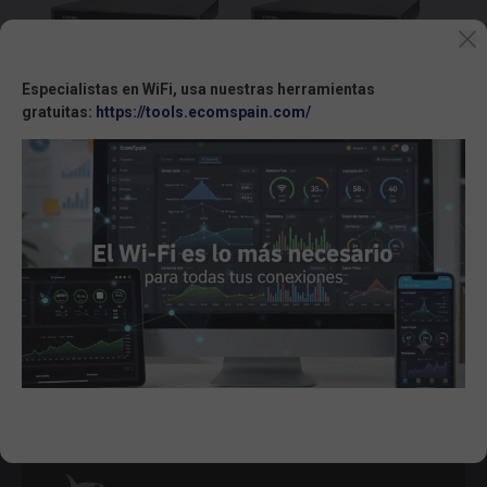
Especialistas en WiFi, usa nuestras herramientas
gratuitas:
https://tools.ecomspain.com/
NDP9326P
ND9426P
VIVOTEK ND9326P NVR 8
VIVOTEK ND9426P NVR 16
canales, H.265, 8 puertos PoE
canales, H.265, 16 puertos PoE
af/at, 1 USB 3.0, 1 USB 2.0, 1
af/at, 1 USB 3.0, 1 USB 2.0, 1
HDMI, 1 VGA, IA Ready
HDMI, 1 VGA, IA Ready
CONSULTAR
CONSULTAR