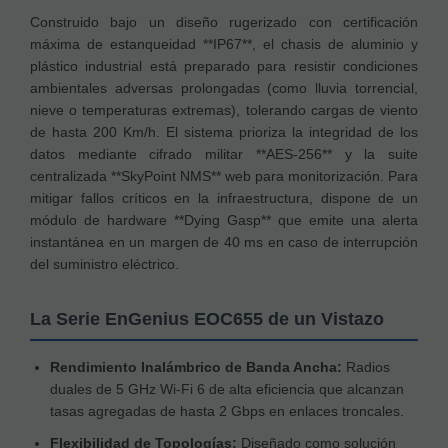
Construido bajo un diseño rugerizado con certificación
máxima de estanqueidad **IP67**, el chasis de aluminio y
plástico industrial está preparado para resistir condiciones
ambientales adversas prolongadas (como lluvia torrencial,
nieve o temperaturas extremas), tolerando cargas de viento
de hasta 200 Km/h. El sistema prioriza la integridad de los
datos mediante cifrado militar **AES-256** y la suite
centralizada **SkyPoint NMS** web para monitorización. Para
mitigar fallos críticos en la infraestructura, dispone de un
módulo de hardware **Dying Gasp** que emite una alerta
instantánea en un margen de 40 ms en caso de interrupción
del suministro eléctrico.
La Serie EnGenius EOC655 de un Vistazo
Rendimiento Inalámbrico de Banda Ancha:
Radios
duales de 5 GHz Wi-Fi 6 de alta eficiencia que alcanzan
tasas agregadas de hasta 2 Gbps en enlaces troncales.
Flexibilidad de Topologías:
Diseñado como solución