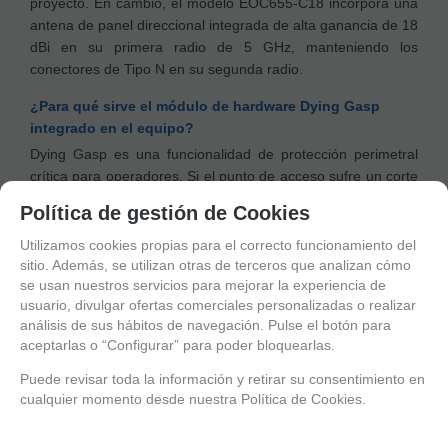
proyecto. En cambio, el modelo EOC655-C18 incorpora una
antena de panel direccional integrada de alta ganancia de 18
dBi en su primera radio de 5 GHz, manteniendo los
conectores de Tipo N en su segunda radio.
¿Para qué sirve el módulo de hardware Dying Gasp
integrado en el equipo?
Dying Gasp es una funcionalidad de protección perimetral
crítica para operadores. Si el punto de acceso sufre un corte
accidental de corriente eléctrica, el dispositivo almacena un
Política de gestión de Cookies
remanente de energía suficiente para mantenerse
encendido durante un margen de 40 ms. En ese instante,
Utilizamos cookies propias para el correcto funcionamiento del
emite una alerta inmediata de auxilio al sistema central
sitio. Además, se utilizan otras de terceros que analizan cómo
se usan nuestros servicios para mejorar la experiencia de
SkyPoint NMS, permitiendo al administrador saber al
usuario, divulgar ofertas comerciales personalizadas o realizar
segundo que el nodo está caído por un corte energético y no
análisis de sus hábitos de navegación. Pulse el botón para
por una avería del cableado o software.
aceptarlas o “Configurar” para poder bloquearlas.
¿Se incluye el inyector de alimentación PoE dentro de la
Puede revisar toda la información y retirar su consentimiento en
caja de fábrica?
cualquier momento desde nuestra Política de Cookies.
Sí, el empaquetado de la serie EnGenius EOC655 viene
completamente equipado para despliegues profesionales e