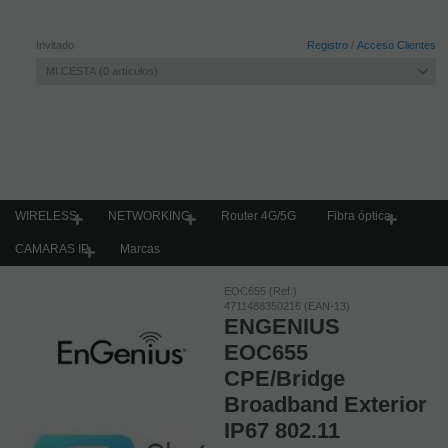
Invitado
Registro
/
Acceso Clientes
MI CESTA
0
artículos
WIRELESS
NETWORKING
Router 4G/5G
Fibra óptica
CAMARAS IP
Marcas
Home
Wireless
Wireless Exterior
CPE´s BRIGDE
EOC655 (Ref.)
4711488350216 (EAN-13)
ENGENIUS
EOC655
CPE/Bridge
Broadband Exterior
IP67 802.11