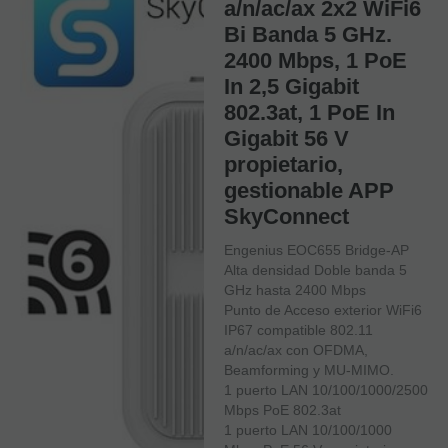
a/n/ac/ax 2x2 WiFi6
Bi Banda 5 GHz.
2400 Mbps, 1 PoE
In 2,5 Gigabit
802.3at, 1 PoE In
Gigabit 56 V
propietario,
gestionable APP
SkyConnect
Engenius EOC655 Bridge-AP
Alta densidad Doble banda 5
GHz hasta 2400 Mbps
Punto de Acceso exterior WiFi6
IP67 compatible 802.11
a/n/ac/ax con OFDMA,
Beamforming y MU-MIMO.
1 puerto LAN 10/100/1000/2500
Mbps PoE 802.3at
1 puerto LAN 10/100/1000