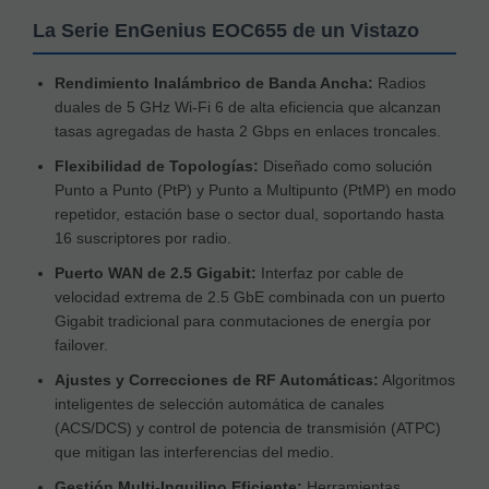
La Serie EnGenius EOC655 de un Vistazo
Rendimiento Inalámbrico de Banda Ancha:
Radios
duales de 5 GHz Wi-Fi 6 de alta eficiencia que alcanzan
tasas agregadas de hasta 2 Gbps en enlaces troncales.
Flexibilidad de Topologías:
Diseñado como solución
Punto a Punto (PtP) y Punto a Multipunto (PtMP) en modo
repetidor, estación base o sector dual, soportando hasta
16 suscriptores por radio.
Puerto WAN de 2.5 Gigabit:
Interfaz por cable de
velocidad extrema de 2.5 GbE combinada con un puerto
Gigabit tradicional para conmutaciones de energía por
failover.
Ajustes y Correcciones de RF Automáticas:
Algoritmos
inteligentes de selección automática de canales
(ACS/DCS) y control de potencia de transmisión (ATPC)
que mitigan las interferencias del medio.
Gestión Multi-Inquilino Eficiente:
Herramientas