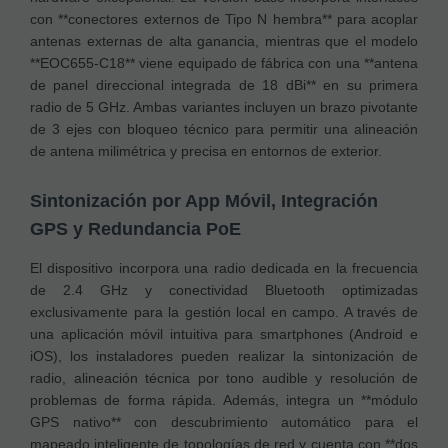
con **conectores externos de Tipo N hembra** para acoplar
antenas externas de alta ganancia, mientras que el modelo
**EOC655-C18** viene equipado de fábrica con una **antena
de panel direccional integrada de 18 dBi** en su primera
radio de 5 GHz. Ambas variantes incluyen un brazo pivotante
de 3 ejes con bloqueo técnico para permitir una alineación
de antena milimétrica y precisa en entornos de exterior.
Sintonización por App Móvil, Integración
GPS y Redundancia PoE
El dispositivo incorpora una radio dedicada en la frecuencia
de 2.4 GHz y conectividad Bluetooth optimizadas
exclusivamente para la gestión local en campo. A través de
una aplicación móvil intuitiva para smartphones (Android e
iOS), los instaladores pueden realizar la sintonización de
radio, alineación técnica por tono audible y resolución de
problemas de forma rápida. Además, integra un **módulo
GPS nativo** con descubrimiento automático para el
mapeado inteligente de topologías de red y cuenta con **dos