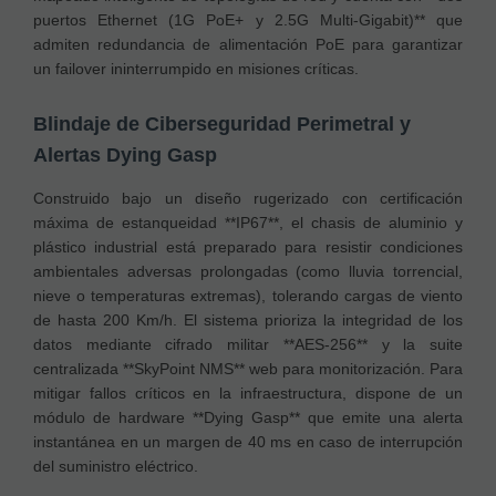
puertos Ethernet (1G PoE+ y 2.5G Multi-Gigabit)** que
admiten redundancia de alimentación PoE para garantizar
un failover ininterrumpido en misiones críticas.
Blindaje de Ciberseguridad Perimetral y
Alertas Dying Gasp
Construido bajo un diseño rugerizado con certificación
máxima de estanqueidad **IP67**, el chasis de aluminio y
plástico industrial está preparado para resistir condiciones
ambientales adversas prolongadas (como lluvia torrencial,
nieve o temperaturas extremas), tolerando cargas de viento
de hasta 200 Km/h. El sistema prioriza la integridad de los
datos mediante cifrado militar **AES-256** y la suite
centralizada **SkyPoint NMS** web para monitorización. Para
mitigar fallos críticos en la infraestructura, dispone de un
módulo de hardware **Dying Gasp** que emite una alerta
instantánea en un margen de 40 ms en caso de interrupción
del suministro eléctrico.