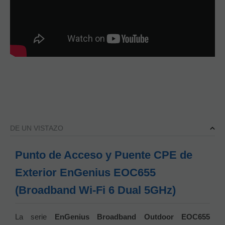
DE UN VISTAZO
Punto de Acceso y Puente CPE de
Exterior EnGenius EOC655
(Broadband Wi-Fi 6 Dual 5GHz)
La serie
EnGenius Broadband Outdoor EOC655