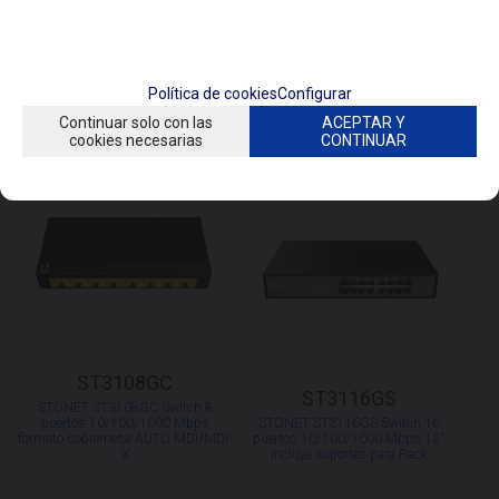
CONSULTAR
CONSULTAR
Política de cookies
Configurar
Continuar solo con las
ACEPTAR Y
cookies necesarias
CONTINUAR
ST3108GC
ST3116GS
STONET ST3108GC Switch 8
puertos 10/100/1000 Mbps
STONET ST3116GS Switch 16
formato sobremesa AUTO MDI/MDI-
puertos 10/100/1000 Mbps 13"
X
incluye soportes para Rack