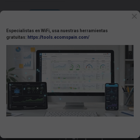
CONSULTAR
Especialistas en WiFi, usa nuestras herramientas
gratuitas:
https://tools.ecomspain.com/
mostrando
1
al
15
de
15
BUSCADOR