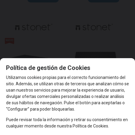
Política de gestión de Cookies
Utilizamos cookies propias para el correcto funcionamiento del
sitio. Además, se utilizan otras de terceros que analizan cómo se
usan nuestros servicios para mejorar la experiencia de usuario,
divulgar ofertas comerciales personalizadas o realizar análisis
ST108GD
ST3105GC
de sus hábitos de navegación. Pulse el botón para aceptarlas o
STONET ST108GD Switch Metálico
STONET ST3105GC Switch 5
“Configurar” para poder bloquearlas.
8 puertos 10/100/1000 Mbps
puertos 10/100/1000 Mbps
formato sobremesa AUTO MDI/MDI-
formato sobremesa AUTO MDI/MDI-
X
X
Puede revisar toda la información y retirar su consentimiento en
cualquier momento desde nuestra Política de Cookies.