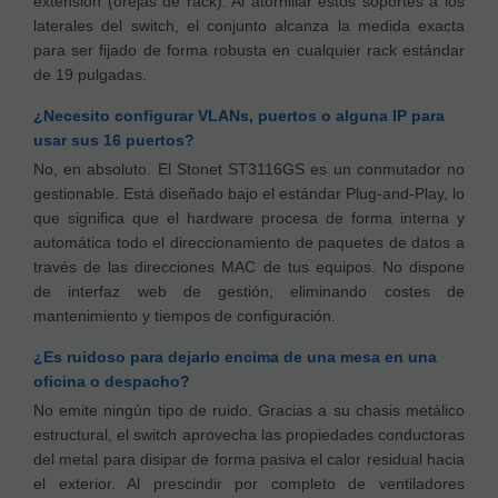
extensión (orejas de rack). Al atornillar estos soportes a los
laterales del switch, el conjunto alcanza la medida exacta
para ser fijado de forma robusta en cualquier rack estándar
de 19 pulgadas.
¿Necesito configurar VLANs, puertos o alguna IP para
usar sus 16 puertos?
No, en absoluto. El Stonet ST3116GS es un conmutador no
gestionable. Está diseñado bajo el estándar Plug-and-Play, lo
que significa que el hardware procesa de forma interna y
automática todo el direccionamiento de paquetes de datos a
través de las direcciones MAC de tus equipos. No dispone
de interfaz web de gestión, eliminando costes de
mantenimiento y tiempos de configuración.
¿Es ruidoso para dejarlo encima de una mesa en una
oficina o despacho?
No emite ningún tipo de ruido. Gracias a su chasis metálico
estructural, el switch aprovecha las propiedades conductoras
del metal para disipar de forma pasiva el calor residual hacia
el exterior. Al prescindir por completo de ventiladores