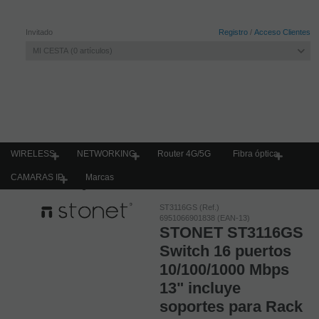
Invitado
Registro
/
Acceso Clientes
MI CESTA
0
artículos
WIRELESS
NETWORKING
Router 4G/5G
Fibra óptica
CAMARAS IP
Marcas
Home
Networking
Switches Ethernet
ST3116GS (Ref.)
6951066901838 (EAN-13)
STONET ST3116GS
Switch 16 puertos
10/100/1000 Mbps
13" incluye
soportes para Rack