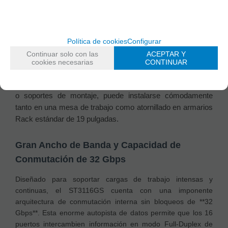
específicamente para centralizar y expandir de forma
masiva la infraestructura de cableado estructurado en
oficinas en crecimiento, centros de datos locales o
instalaciones de PYME. Equipado con **16 puertos RJ45
Política de cookies
Configurar
blindados a velocidades de 10/100/1000 Mbps**, este
Continuar solo con las
ACEPTAR Y
robusto dispositivo combina la simplicidad de la tecnología
cookies necesarias
CONTINUAR
Plug-and-Play con la versatilidad de un chasis metálico de
**13 pulgadas**. Gracias a que incluye de fábrica las orejas
o soportes de montaje, puede instalarse cómodamente
tanto en una mesa de trabajo como atornillado en armarios
Rack estándar de 19 pulgadas.
Gran Ancho de Banda y Capacidad de
Conmutación de 32 Gbps
Diseñado para soportar cargas de trabajo intensas y
continuas, el ST3116GS cuenta con una imponente
arquitectura de conmutación interna sin bloqueos de **32
Gbps**. Esta enorme autopista de datos permite que los 16
puertos intercambien información en modo Full-Duplex de