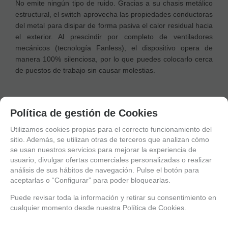
No emite ningún tipo de ruido. Gracias a su chasis metálico
estructural, el switch aprovecha las propiedades conductoras
del metal para disipar de forma pasiva el calor residual hacia
el exterior. Al prescindir por completo de ventiladores
mecánicos (tecnología Fanless), el dispositivo opera de
manera 100% silenciosa, por lo que puedes colocarlo cerca
de puestos de trabajo sin causar molestias.
Política de gestión de Cookies
DE UN VISTAZO
Utilizamos cookies propias para el correcto funcionamiento del
sitio. Además, se utilizan otras de terceros que analizan cómo
Switch Gigabit de 16 Puertos No
se usan nuestros servicios para mejorar la experiencia de
Gestionable Netis / Stonet ST3116GS
usuario, divulgar ofertas comerciales personalizadas o realizar
análisis de sus hábitos de navegación. Pulse el botón para
(Chasis 13" con Kit de Rack)
aceptarlas o “Configurar” para poder bloquearlas.
Puede revisar toda la información y retirar su consentimiento en
El
Stonet ST3116GS
es un conmutador de red Gigabit
cualquier momento desde nuestra Política de Cookies.
Ethernet de alto rendimiento y grado comercial, diseñado