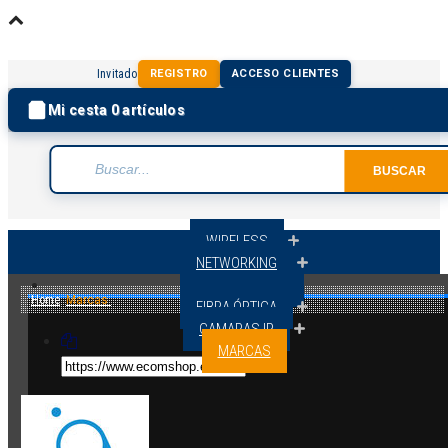
Invitado
REGISTRO
ACCESO CLIENTES
Mi cesta
0
artículos
WIRELESS
NETWORKING
ROUTER 4G/5G
Home
Marcas
FIBRA ÓPTICA
CAMARAS IP
MARCAS