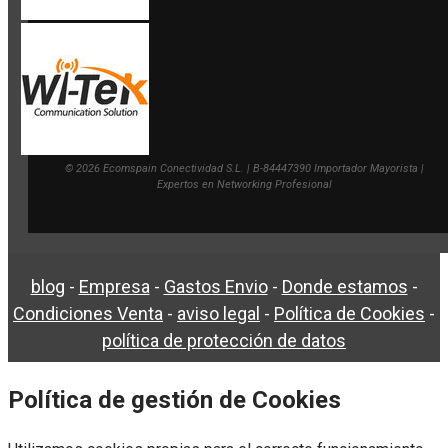
© 2026 Ecomspain Conectividad S.L. | B-84447390 Importador Mayorista |
Expertos en Networking Profesional
blog
-
Empresa
-
Gastos Envio
-
Donde estamos
-
Condiciones Venta
-
aviso legal
-
Política de Cookies
-
política de protección de datos
Política de gestión de Cookies