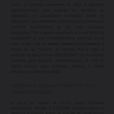
óptica y funciones avanzadas de Capa 2, diseñado
específicamente para superar los desafíos de
instalación en ubicaciones complejas donde es
imposible o excesivamente costoso llevar una toma de
corriente convencional de CA. Este innovador
dispositivo **no requiere conectarse a la red eléctrica
tradicional** ni usar transformadores externos; en su
lugar, recibe toda su energía operativa directamente a
través de su **puerto de entrada PoE++ bajo el
estándar de alta potencia IEEE 802.3bt**. Es la solución
perfecta para expandir infraestructuras de red en
falsos techos, cajas estancas, parkings o zonas
remotas con total versatilidad.
Distribución de Energía con 4 Salidas PoE+ af/at y
Enlaces SFP Dedicados
A pesar de operar de forma pasiva mediante
alimentación remota, el EXT1109P funciona como un
repetidor e inyector activo de energía. Su panel frontal