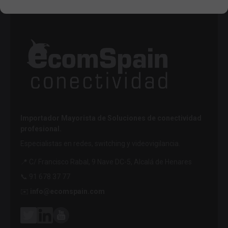
Importador Mayorista de Soluciones de conectividad
profesional.
Especialistas en redes, switching y videovigilancia.
📍 C/ Francisco Rabal, 9 Nave DC-5, Alcalá de Henares
📞 91 678 37 77
✉️
info@ecomspain.com