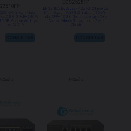
ECS2528FP
S2510FP
ENGENIUS ECS2528FP Switch 24 puertos
2510FP Switch Multi
Multi Gigabit PoE+ 802.3 af/at (410 W) 4
rtos 2.5 G, 8 PoE+ 240 W
slot SFP+ 10 GB. Gestionable Layer 2+ y
10 GB. Gestionable Layer
Control Híbrido (Navegador, enSky o
ontrol en CLOUD
Cloud)
CONSULTAR
CONSULTAR