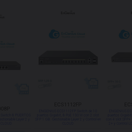
ECS1112FP
EC
008P
ENGENIUS ECS1112FP Switch de 10
ENGENIUS ECS
Switch 8 PUERTOS
puertos Gigabit, 8 PoE 130 W con 2 slot
puertos Gigabit
estionable Layer 2 y
SFP 1 GB. Gestionable Layer 2 y Control en
con 4 slot SFP+ 
n CLOUD
CLOUD
2+ y Control