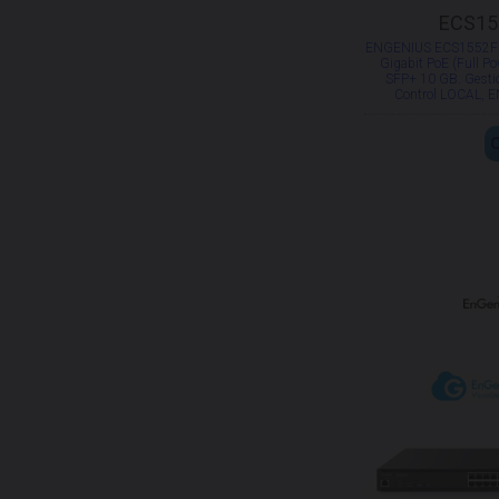
ECS15
ENGENIUS ECS1552FP 
Gigabit PoE (Full P
SFP+ 10 GB. Gestio
Control LOCAL, 