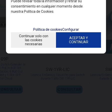
Puede revisar toda la información y retirar su
consentimiento en cualquier momento desde
nuestra Política de Cookies.
Política de cookies
Configurar
Continuar solo con
ACEPTAR Y
las cookies
CONTINUAR
necesarias
109P
witch-Extender de
 1 PoE In 802.3bt
SW-1YR-LIC
SW
tación, 4 PoE Out
bit y 1 Slot SFP
Licencia EnGenius Cloud Pro para Switch
Licencia EnGeni
 por Cloud
durante 1 año SW-1YR-LIC
durante 
CONSULTAR
CONSULTAR