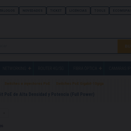
TÁLOGOS
NOVEDADES
TICKET
LICENCIAS
TOOLS
ECOMSPAI
NETWORKING
ROUTER 4G/5G
FIBRA ÓPTICA
CAMARAS IP
Switches e inyectores PoE
Switches PoE Gigabit-10giga
t PoE de Alta Densidad y Potencia (Full Power)
35