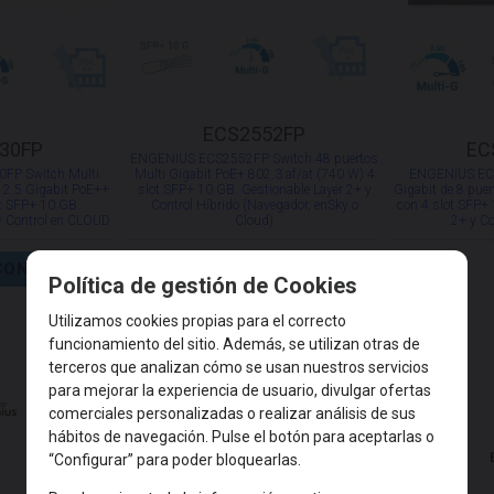
ECS2552FP
30FP
EC
ENGENIUS ECS2552FP Switch 48 puertos
FP Switch Multi
Multi Gigabit PoE+ 802.3 af/at (740 W) 4
ENGENIUS ECS
s 2.5 Gigabit PoE++
slot SFP+ 10 GB. Gestionable Layer 2+ y
Gigabit de 8 pue
t SFP+ 10 GB.
Control Híbrido (Navegador, enSky o
con 4 slot SFP+ 
 y Control en CLOUD
Cloud)
2+ y C
CONSULTAR
CONSULTAR
Política de gestión de Cookies
Utilizamos cookies propias para el correcto
funcionamiento del sitio. Además, se utilizan otras de
terceros que analizan cómo se usan nuestros servicios
para mejorar la experiencia de usuario, divulgar ofertas
comerciales personalizadas o realizar análisis de sus
hábitos de navegación. Pulse el botón para aceptarlas o
“Configurar” para poder bloquearlas.