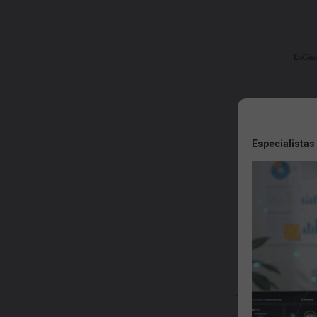
Especialistas
SW-7Y
Licencia EnGenius Cl
durante 7 año