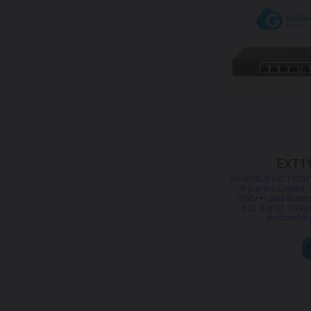
EXT1
ENGENIUS EXT1109P S
9 puertos Gigabit,
(PoE++) para alimen
802.3 af/at, 3 Giga
gestionable