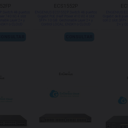
52FP
ECS1552P
EC
Switch 48 puertos
ENGENIUS ECS1552P Switch 48 puertos
ENGENIUS ECS
ower 740 W) 4 slot
Gigabit PoE (Half Power 410 W) 4 slot
Gigabit de 8 pue
nable Layer 2+ y
SFP+ 10 GB. Gestionable Layer 2+ y
con 2 slot SFP+ 
ENSKY o CLOUD
Control LOCAL, ENSKY o CLOUD
2+ y C
CONSULTAR
CONSULTAR