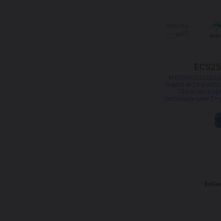
ECS25
ENGENIUS ECS2530
Gigabit de 24 puerto
740 W con 6 slo
Gestionable Layer 2+