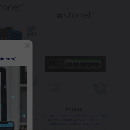
ain.com/
010GP-WMC
3010GP-WMC Switch
P106GC
E 802.3af/at 8 puertos
oE +2 Slot SFP Gigabit,
STONET P106GC Switch PoE 802.3af/at 5
 extendido de temperature,
puertos Gigabit (4 PoE) +1 Slot SFP
MC4. Hasta 240 W
sobremesa. Hasta 52 W DIP V-Lan