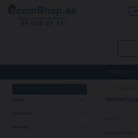
CA
WIRELESS
Home
Networking
FILTRAR PRODUCTOS
Switches Gigabi
MARCA
WATIOS POE
TIPO POE
mostrando
1
al
35
de