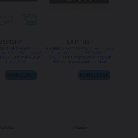
S5512FP
EXT1105P
5512FP Switch Multi
ENGENIUS EXT1105P Switch-Extender de
rtos 10 G, 8 PoE++ 240 W
5 puertos Gigabit, 1 PoE In 802.3bt
10 GB. Gestionable Layer
(PoE++) para alimentación y 4 PoE Out
ontrol en CLOUD
802.3 af/at gestionable por Cloud
CONSULTAR
CONSULTAR