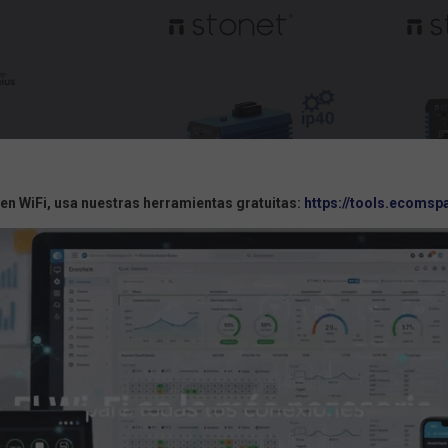
 en WiFi, usa nuestras herramientas gratuitas:
https://tools.ecomsp
NIS3006GP-WMC
NIS3
STONET NIS3006GP-WMC Switch
STONET NIS
Industrial PoE 802.3af/at 4 puertos
Industrial Po
R-LIC
Gigabit todos PoE +2 Slot SFP Gigabit,
Gigabit todos P
oud Pro para Switch
carril-Din, rango extendido de temperature,
carril-Din, rango
s SW-7YR-LIC
IP40 y EMC4. Hasta 120 W
IP40 y E