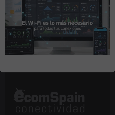
STONET
FAMILIAS RELACIONADAS
Switches e inyectores PoE
Switches PoE Gigabit-10giga
FECHA DISPONIBILIDAD
Viernes, 18 Noviembre 2022
SOLICITAR MÁS INFO
IMPRIMIR
DESCARGAR IMÁGENES