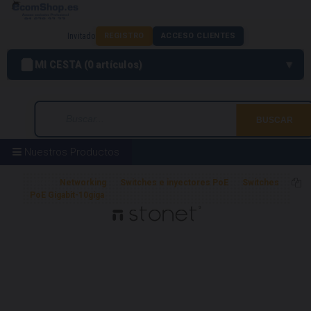
Invitado
REGISTRO
ACCESO CLIENTES
MI CESTA
0
artículos
Nuestros Productos
Home
Networking
Switches e inyectores PoE
Switches
PoE Gigabit-10giga