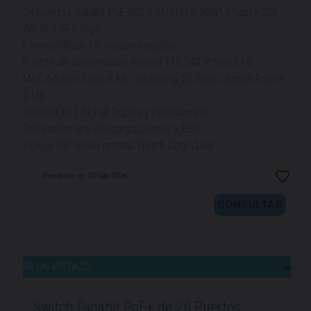
24 puertos Gigabit PoE 802.3 af/at (15/30W) y hasta 320
W+ Slot SFP Giga
Formato Rack 19, incluye orejetas
Fuente de alimentación interna 110-240 V 50/60 Hz
MAC Adress Table 8 Kb., Switching 52 Gbps; Jumbo Frame
2 Mb.
Soporta 802.3x Full Duplex y Flow Control
Protección anti descargas, rayos y ESD
Incluye DIP modo normal/Watch Dog/VLAN
Recíbelo el 10/08/2026
CONSULTAR
DE UN VISTAZO
Switch Gigabit PoE+ de 26 Puertos