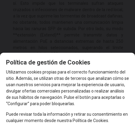
sí. Esto impide que los terminales sufran ataques
cruzados o infecciones de malware dentro de la red local,
a la vez que suprime las tormentas de broadcast dañinas;
no obstante, todos mantienen una comunicación limpia
hacia las ranuras SFP de subida. Por otro lado, su modo
**extensión (Extend)** permite transmitir datos y
alimentación PoE a distancias extremas de hasta 250
metros en hilos seleccionados, superando el límite
convencional de los 100 metros del cobre tradicional.
Política de gestión de Cookies
El Stonet P124GC de un Vistazo
Utilizamos cookies propias para el correcto funcionamiento del
sitio. Además, se utilizan otras de terceros que analizan cómo se
usan nuestros servicios para mejorar la experiencia de usuario,
24 Puertos Gigabit PoE+:
Interfaces RJ45 a
divulgar ofertas comerciales personalizadas o realizar análisis
10/100/1000 Mbps que inyectan datos y corriente
de sus hábitos de navegación. Pulse el botón para aceptarlas o
eléctrica de forma inteligente bajo las normas
“Configurar” para poder bloquearlas.
802.3af/at.
2 Slots SFP Gigabit Dedicados:
Ranuras
Puede revisar toda la información y retirar su consentimiento en
independientes para módulos de fibra óptica, ideales
cualquier momento desde nuestra Política de Cookies.
para interconexiones de larga distancia de alta
velocidad.