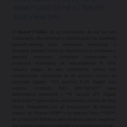
Stonet P124GC (24 PoE + 2 Slots SFP,
320W y Modo DIP)
El
Stonet P124GC
es un conmutador de red de nivel
corporativo, alta densidad y máxima potencia, diseñado
específicamente para centralizar, estructurar y
energizar grandes flotas de dispositivos en medianas y
grandes empresas, complejos comerciales o
proyectos avanzados de videovigilancia IP. Este
robusto equipo de alto rendimiento ofrece una
configuración optimizada de 26 puertos activos de
velocidad Gigabit: **24 puertos RJ45 Gigabit con
soporte completo PoE+ (802.3af/at)** para
alimentación perimetral y **2 ranuras SFP Gigabit
dedicadas** para enlaces ascendentes (Uplink) de fibra
óptica. Respaldado por un presupuesto de potencia
masivo de **hasta 320W** y un selector físico **DIP**,
es la solución definitiva para infraestructuras exigentes
que buscan máxima estabilidad y seguridad perimetral.