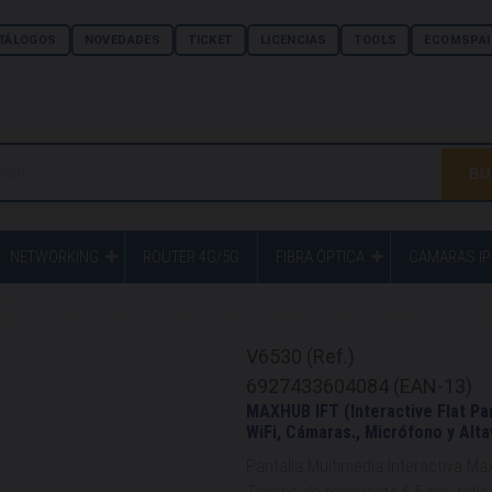
TÁLOGOS
NOVEDADES
TICKET
LICENCIAS
TOOLS
ECOMSPAI
NETWORKING
ROUTER 4G/5G
FIBRA ÓPTICA
CAMARAS IP
V6530 (Ref.)
6927433604084 (EAN-13)
MAXHUB IFT (Interactive Flat Pann
WiFi, Cámaras., Micrófono y Alt
Pantalla Multimedia Interactiva M