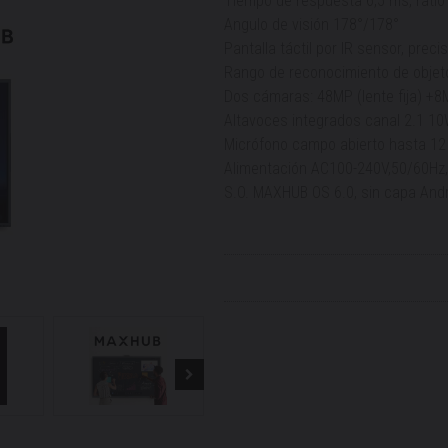
Tiempo de respuesta 6,5 ms, ratio
Angulo de visión 178°/178°
Pantalla táctil por IR sensor, pre
Rango de reconocimiento de obje
Dos cámaras: 48MP (lente fija) +8
Altavoces integrados canal 2.1 1
Micrófono campo abierto hasta 12
Alimentación AC100-240V,50/60Hz
S.O. MAXHUB OS 6.0, sin capa Andr