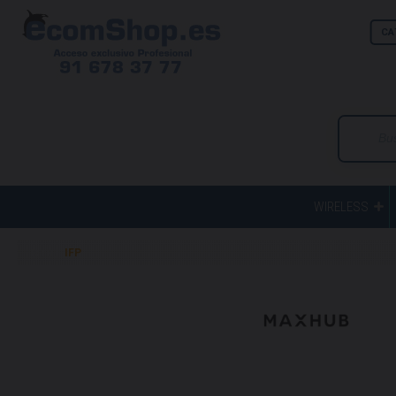
CA
WIRELESS
Home
IFP