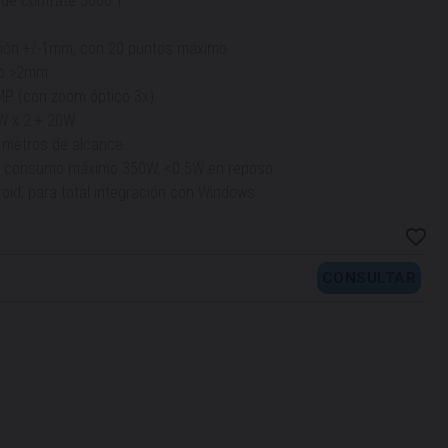
 de contrate 5000:1
cisión +/-1mm, con 20 puntos máximo
to >2mm
MP (con zoom óptico 3x)
0W x 2 + 20W
 metros de alcance
, consumo máximo 350W, <0.5W en reposo
oid, para total integración con Windows
CONSULTAR