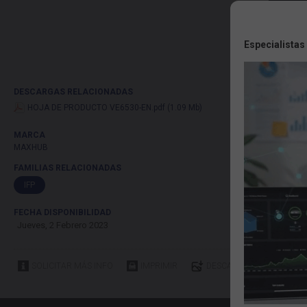
Especialistas
DESCARGAS RELACIONADAS
HOJA DE PRODUCTO VE6530-EN.pdf (1.09 Mb)
MARCA
MAXHUB
FAMILIAS RELACIONADAS
IFP
FECHA DISPONIBILIDAD
Jueves, 2 Febrero 2023
SOLICITAR MÁS INFO
IMPRIMIR
DESCARGAR IMÁGENES