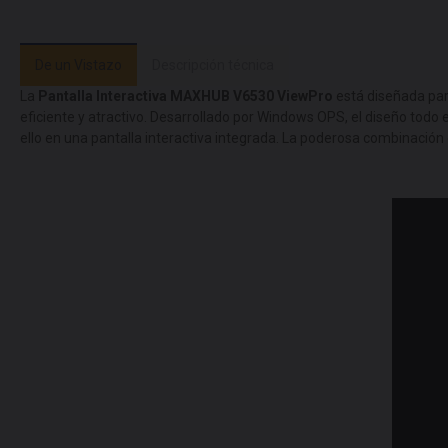
De un Vistazo
Descripción técnica
La
Pantalla Interactiva MAXHUB V6530 ViewPro
está diseñada par
eficiente y atractivo. Desarrollado por Windows OPS, el diseño todo 
ello en una pantalla interactiva integrada. La poderosa combinación 