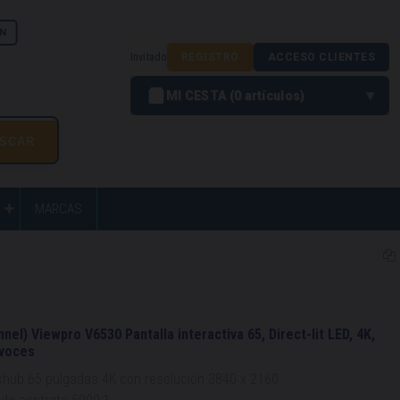
N
Invitado
REGISTRO
ACCESO CLIENTES
MI CESTA
0
artículos
MARCAS
el) Viewpro V6530 Pantalla interactiva 65, Direct-lit LED, 4K,
avoces
axhub 65 pulgadas 4K con resolución 3840 x 2160