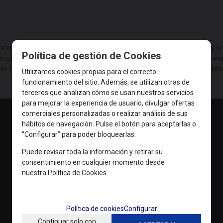
a empresas y ofrece una experiencia de videoconferencia superior y un
Política de gestión de Cookies
en uno integra una cámara dual inteligente, procesamiento de audio avanz
de todas estas características hace que las reuniones sean más dinámica
Utilizamos cookies propias para el correcto
funcionamiento del sitio. Además, se utilizan otras de
terceros que analizan cómo se usan nuestros servicios
para mejorar la experiencia de usuario, divulgar ofertas
comerciales personalizadas o realizar análisis de sus
hábitos de navegación. Pulse el botón para aceptarlas o
“Configurar” para poder bloquearlas.
Puede revisar toda la información y retirar su
consentimiento en cualquier momento desde
nuestra Política de Cookies.
Política de cookies
Configurar
Continuar solo con