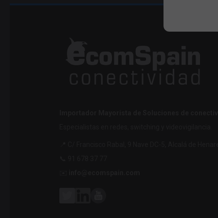
Importador Mayorista de Soluciones de conectiv
Especialistas en redes, switching y videovigilancia.
📍 C/ Francisco Rabal, 9 Nave DC-5, Alcalá de Henar
📞 91 678 37 77
✉️
info@ecomspain.com